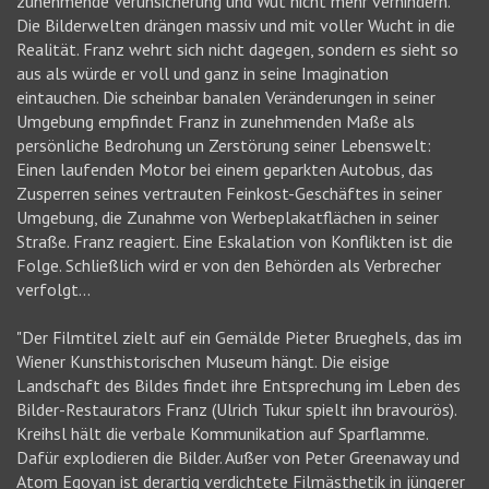
zunehmende Verunsicherung und Wut nicht mehr verhindern.
Die Bilderwelten drängen massiv und mit voller Wucht in die
Realität. Franz wehrt sich nicht dagegen, sondern es sieht so
aus als würde er voll und ganz in seine Imagination
eintauchen. Die scheinbar banalen Veränderungen in seiner
Umgebung empfindet Franz in zunehmenden Maße als
persönliche Bedrohung un Zerstörung seiner Lebenswelt:
Einen laufenden Motor bei einem geparkten Autobus, das
Zusperren seines vertrauten Feinkost-Geschäftes in seiner
Umgebung, die Zunahme von Werbeplakatflächen in seiner
Straße. Franz reagiert. Eine Eskalation von Konflikten ist die
Folge. Schließlich wird er von den Behörden als Verbrecher
verfolgt...
"Der Filmtitel zielt auf ein Gemälde Pieter Brueghels, das im
Wiener Kunsthistorischen Museum hängt. Die eisige
Landschaft des Bildes findet ihre Entsprechung im Leben des
Bilder-Restaurators Franz (Ulrich Tukur spielt ihn bravourös).
Kreihsl hält die verbale Kommunikation auf Sparflamme.
Dafür explodieren die Bilder. Außer von Peter Greenaway und
Atom Egoyan ist derartig verdichtete Filmästhetik in jüngerer