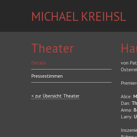
MICHAEL KREIHSL
Theater
Ha
Details
von Pat
Österre
Pressestimmen
Premier
< zur Übersicht Theater
Alice:
M
Dan:
T
Anna:
B
Larry:
U
Inszeni
Bühne 