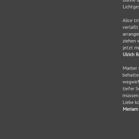
Lichtge
Alice tr
verläßt 
arrangi
ziehen 
jetzt mi
Ulrich R
Marber s
behalte
wegwirft
tiefer S
müssen u
Liebe k
Meriam