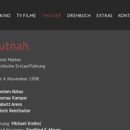
KINO
TV FILME
THEATER
DREHBUCH
EXTRAS
KONT
utnah
rick Marber
ichische Erstaufführung
e 4. November 1998
eriam Abbas
homas Kamper
abett Arens
lrich Reinthaller
erung:
Michael Kreihsl
und Kostüme:
Siegfried E. Mayer