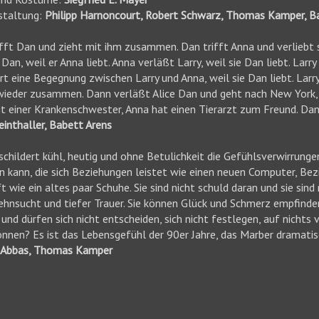
staltung:
Philipp Harnoncourt, Robert Schwarz, Thomas Kamper, B
ifft Dan und zieht mit ihm zusammen. Dan trifft Anna und verliebt sich
Dan, weil er Anna liebt. Anna verläßt Larry, weil sie Dan liebt. Larry
ert eine Begegnung zwischen Larry und Anna, weil sie Dan liebt. La
wieder zusammen. Dann verläßt Alice Dan und geht nach New York, w
t einer Krankenschwester, Anna hat einen Tierarzt zum Freund. Dan t
einthaller, Babett Arens
childert kühl, heutig und ohne Betulichkeit die Gefühlsverwirrungen
n kann, die sich Beziehungen leistet wie einen neuen Computer, B
 wie ein altes paar Schuhe. Sie sind nicht schuld daran und sie sind 
ehnsucht und tiefer Trauer. Sie können Glück und Schmerz empfinden,
nd dürfen sich nicht entscheiden, sich nicht festlegen, auf nichts 
önnen? Es ist das Lebensgefühl der 90er Jahre, das Marber dramatisc
 Abbas, Thomas Kamper